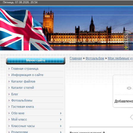
Пятница, 07.08.2026, 20:54
Главная
»
Фотоальбом
»
Мои любимые у
Меню сайта
Главная страница
Информация о сайте
Каталог файлов
Каталог статей
Блог
Фотоальбомы
Добавлен
1
Гостевая книга
Обо мне
Мой класс
Классные часы
Родителям
Всего комментариев
:
0