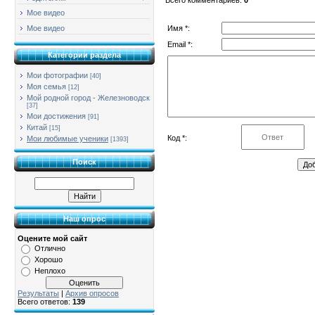
Мое видео
Имя *:
Мое видео
Email *:
Категории раздела
Мои фотографии
[40]
Моя семья
[12]
Мой родной город - Железноводск
[37]
Мои достижения
[91]
Китай
[15]
Код *:
Мои любимые ученики
[1393]
Поиск
Наш опрос
Оцените мой сайт
Отлично
Хорошо
Неплохо
Результаты
|
Архив опросов
Всего ответов:
139